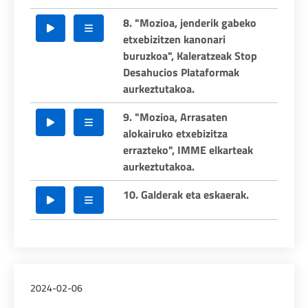
8. "Mozioa, jenderik gabeko
etxebizitzen kanonari
buruzkoa", Kaleratzeak Stop
Desahucios Plataformak
aurkeztutakoa.
9. "Mozioa, Arrasaten
alokairuko etxebizitza
errazteko", IMME elkarteak
aurkeztutakoa.
10. Galderak eta eskaerak.
2024-02-06