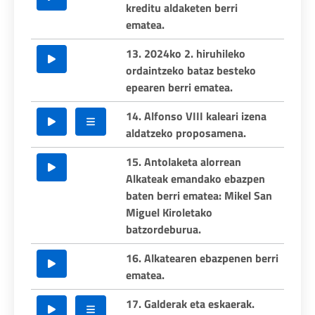
kreditu aldaketen berri
ematea.
13. 2024ko 2. hiruhileko
ordaintzeko bataz besteko
epearen berri ematea.
14. Alfonso VIII kaleari izena
aldatzeko proposamena.
15. Antolaketa alorrean
Alkateak emandako ebazpen
baten berri ematea: Mikel San
Miguel Kiroletako
batzordeburua.
16. Alkatearen ebazpenen berri
ematea.
17. Galderak eta eskaerak.