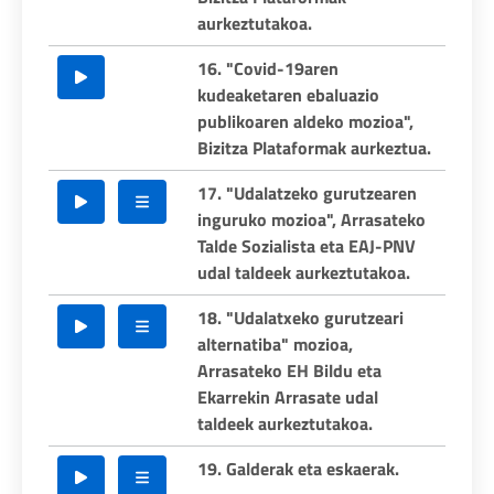
aurkeztutakoa.
16. "Covid-19aren
kudeaketaren ebaluazio
publikoaren aldeko mozioa",
Bizitza Plataformak aurkeztua.
17. "Udalatzeko gurutzearen
inguruko mozioa", Arrasateko
Talde Sozialista eta EAJ-PNV
udal taldeek aurkeztutakoa.
18. "Udalatxeko gurutzeari
alternatiba" mozioa,
Arrasateko EH Bildu eta
Ekarrekin Arrasate udal
taldeek aurkeztutakoa.
19. Galderak eta eskaerak.