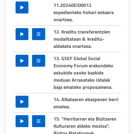
11.20240EIO0012
espedienteko hobari eskaera
onartzea.
12. Kreditu transferentzien
modalitatean 8. kreditu-
aldaketa onartzea.
13. GSEF Global Social
Economy Forum erakundeko
eskubide osoko bazkide
moduan Arrasateko Udalak
baja emateko proposamena.
14. Alkatearen ebazpenen berri
ematea.
15. "Herritarren eta Bizitzaren
Kulturaren aldeko mozioa",
Bizitza Plataformak