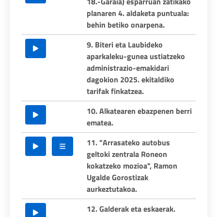
18.-Garaia) esparruan zatikako
planaren 4. aldaketa puntuala:
behin betiko onarpena.
9. Biteri eta Laubideko
aparkaleku-gunea ustiatzeko
administrazio-emakidari
dagokion 2025. ekitaldiko
tarifak finkatzea.
10. Alkatearen ebazpenen berri
ematea.
11. "Arrasateko autobus
geltoki zentrala Roneon
kokatzeko mozioa", Ramon
Ugalde Gorostizak
aurkeztutakoa.
12. Galderak eta eskaerak.