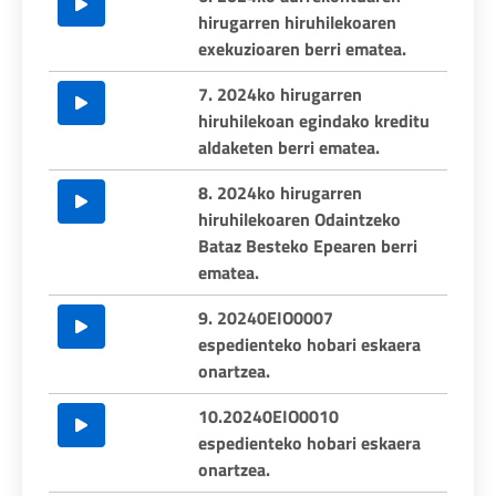
hirugarren hiruhilekoaren
exekuzioaren berri ematea.
7. 2024ko hirugarren
hiruhilekoan egindako kreditu
aldaketen berri ematea.
8. 2024ko hirugarren
hiruhilekoaren Odaintzeko
Bataz Besteko Epearen berri
ematea.
9. 20240EIO0007
espedienteko hobari eskaera
onartzea.
10.20240EIO0010
espedienteko hobari eskaera
onartzea.