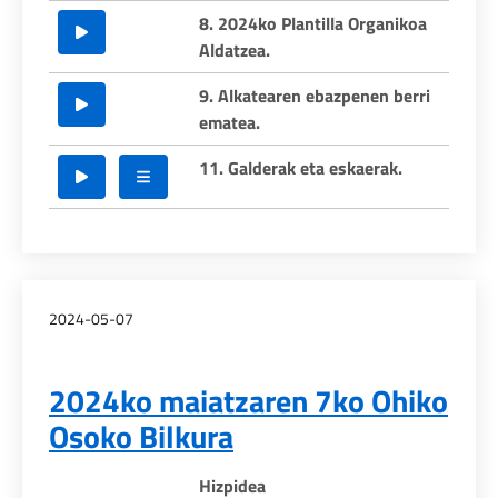
8. 2024ko Plantilla Organikoa
Aldatzea.
9. Alkatearen ebazpenen berri
ematea.
11. Galderak eta eskaerak.
2024-05-07
2024ko maiatzaren 7ko Ohiko
Osoko Bilkura
Hizpidea