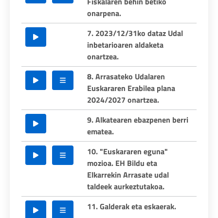
Fiskalaren behin betiko
onarpena.
7. 2023/12/31ko dataz Udal
inbetarioaren aldaketa
onartzea.
8. Arrasateko Udalaren
Euskararen Erabilea plana
2024/2027 onartzea.
9. Alkatearen ebazpenen berri
ematea.
10. "Euskararen eguna"
mozioa. EH Bildu eta
Elkarrekin Arrasate udal
taldeek aurkeztutakoa.
11. Galderak eta eskaerak.