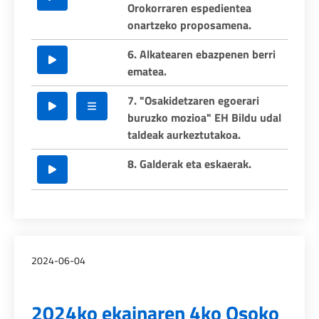
Orokorraren espedientea
onartzeko proposamena.
6. Alkatearen ebazpenen berri
ematea.
7. "Osakidetzaren egoerari
buruzko mozioa" EH Bildu udal
taldeak aurkeztutakoa.
8. Galderak eta eskaerak.
2024-06-04
2024ko ekainaren 4ko Osoko