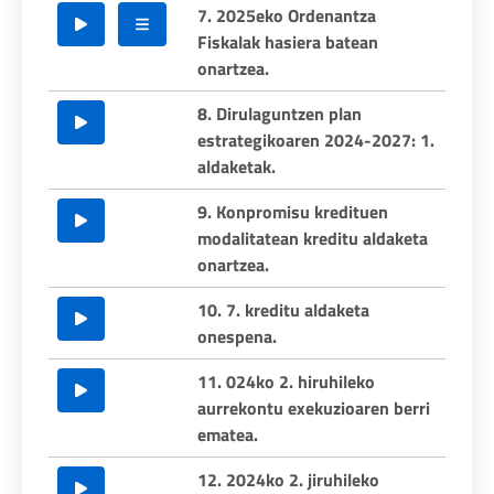
7. 2025eko Ordenantza
Fiskalak hasiera batean
onartzea.
8. Dirulaguntzen plan
estrategikoaren 2024-2027: 1.
aldaketak.
9. Konpromisu kredituen
modalitatean kreditu aldaketa
onartzea.
10. 7. kreditu aldaketa
onespena.
11. 024ko 2. hiruhileko
aurrekontu exekuzioaren berri
ematea.
12. 2024ko 2. jiruhileko