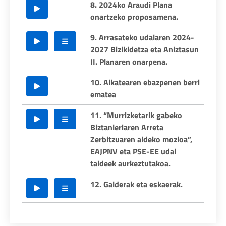
8. 2024ko Araudi Plana
onartzeko proposamena.
9. Arrasateko udalaren 2024-
2027 Bizikidetza eta Aniztasun
II. Planaren onarpena.
10. Alkatearen ebazpenen berri
ematea
11. “Murrizketarik gabeko
Biztanleriaren Arreta
Zerbitzuaren aldeko mozioa”,
EAJPNV eta PSE-EE udal
taldeek aurkeztutakoa.
12. Galderak eta eskaerak.