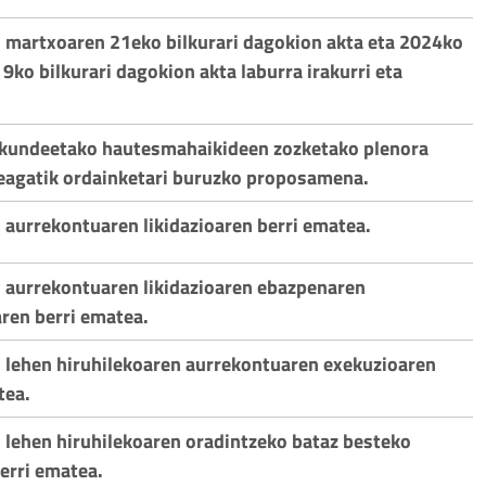
 martxoaren 21eko bilkurari dagokion akta eta 2024ko
 9ko bilkurari dagokion akta laburra irakurri eta
skundeetako hautesmahaikideen zozketako plenora
eagatik ordainketari buruzko proposamena.
 aurrekontuaren likidazioaren berri ematea.
 aurrekontuaren likidazioaren ebazpenaren
ren berri ematea.
 lehen hiruhilekoaren aurrekontuaren exekuzioaren
tea.
 lehen hiruhilekoaren oradintzeko bataz besteko
erri ematea.