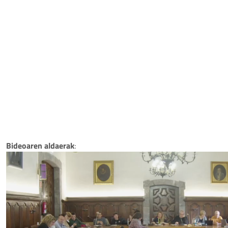
Bideoaren aldaerak
: