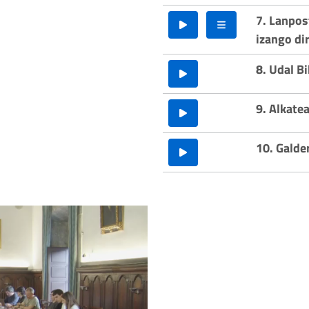
7. Lanpos
izango di
8. Udal B
9. Alkate
10. Galde