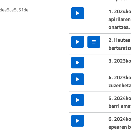
dee5ce8c51de
1. 2024ko
apirilaren
onartzea.
2. Haute
bertaratz
3. 2023ko
4. 2023ko
zuzenketa
5. 2024ko
berri ema
6. 2024ko
epearen b