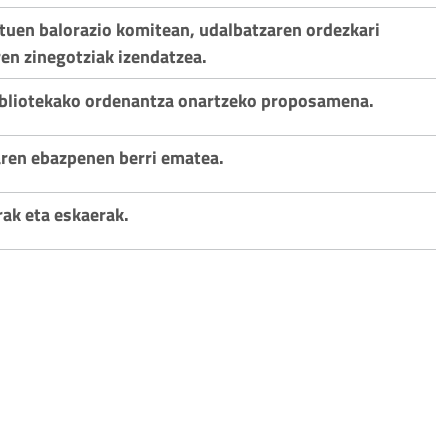
tuen balorazio komitean, udalbatzaren ordezkari
ren zinegotziak izendatzea.
ibliotekako ordenantza onartzeko proposamena.
aren ebazpenen berri ematea.
rak eta eskaerak.