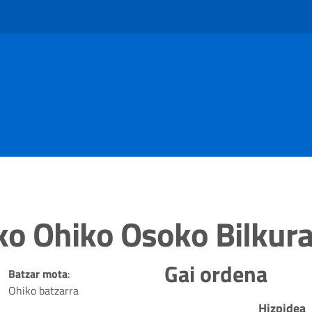
o Ohiko Osoko Bilkur
Gai ordena
Batzar mota
:
Ohiko batzarra
Hizpidea