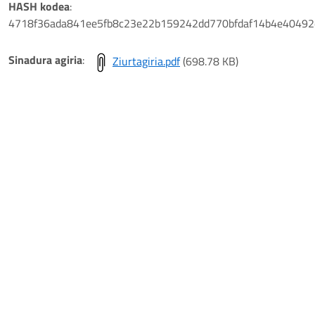
HASH kodea
:
4718f36ada841ee5fb8c23e22b159242dd770bfdaf14b4e40492
Sinadura agiria
:
Ziurtagiria.pdf
(698.78 KB)
Play
Video