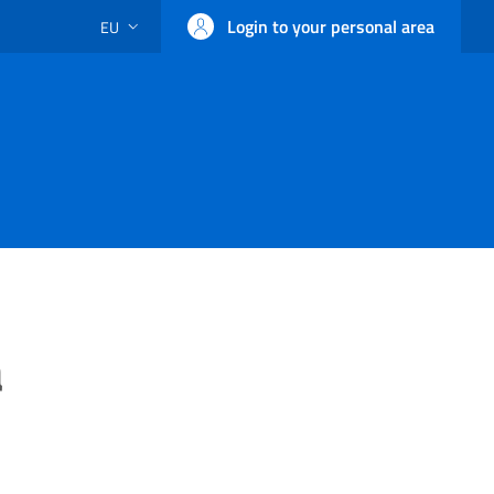
Login to your personal area
EU
LANGUAGE SWITCHER: CURRENT LANGUAGE
a