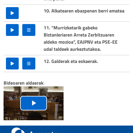
10. Alkatearen ebazpenen berri ematea
11. “Murrizketarik gabeko
Biztanleriaren Arreta Zerbitzuaren
aldeko mozioa”, EAJPNV eta PSE-EE
udal taldeek aurkeztutakoa.
12. Galderak eta eskaerak.
Bideoaren aldaerak
:
Riproduci
il