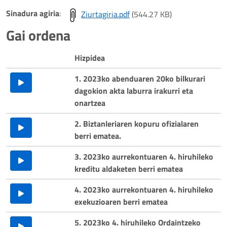
Play
Sinadura agiria
:
Ziurtagiria.pdf
(544.27 KB)
Video
Gai ordena
Hizpidea
1. 2023ko abenduaren 20ko bilkurari
dagokion akta laburra irakurri eta
onartzea
2. Biztanleriaren kopuru ofizialaren
berri ematea.
3. 2023ko aurrekontuaren 4. hiruhileko
kreditu aldaketen berri ematea
4. 2023ko aurrekontuaren 4. hiruhileko
exekuzioaren berri ematea
5. 2023ko 4. hiruhileko Ordaintzeko