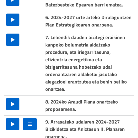
Batezbesteko Epearen berri ematea.
6. 2024-2027 urte arteko Dirulaguntzen
Plan Estrategikoaren onarpena.
7. Lehendik dauden bizitegi eraikinen
kanpoko bolumetria aldatzeko
prozedura, eta irisgarritasuna,
efizientzia energetikoa eta
bizigarritasuna hobetzeko udal
ordenantzaren aldaketa: jasotako
alegazioei erantzutea eta behin betiko
onartzea.
8. 2024ko Araudi Plana onartzeko
proposamena.
9. Arrasateko udalaren 2024-2027
Bizikidetza eta Aniztasun II. Planaren
onarpena.